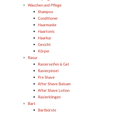
Waschen und Pflege
Shampoo
Conditioner
Haarmaske
Haartonic
Haarkur
Gesicht
Körper
Rasur
Rasierseifen & Gel
Rasierpinsel
Pre Shave
After Shave Balsam
After Shave Lotion
Rasierklingen
Bart
Bartbürste