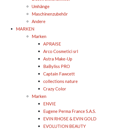
Umhänge
Maschinenzubehör
Andere
MARKEN
Marken
APRAISE
Arco Cosmetici srl
Astra Make-Up
BaByliss PRO
Captain Fawcett
collections nature
Crazy Color
Marken
ENVIE
Eugene Perma France S.A.S.
EVIN RHOSE & EVIN GOLD
EVOLUTION BEAUTY