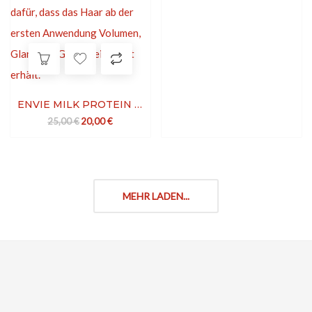
ENVIE MILK PROTEIN RESTRUCTURING LOTION
Ursprünglicher Preis war: 25,00 €
Aktueller Preis ist: 20,00 €.
25,00
€
20,00
€
MEHR LADEN...