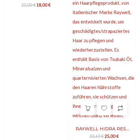
Ursprünglicher Preis war: 22,00 €
Aktueller Preis ist: 18,00 €.
22,00
€
18,00
€
RAYWELL HIDRA RESTRUCTURING LOTION
Ursprünglicher Preis
Aktueller Pre
32,60
€
25,00
€