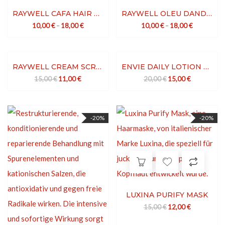
RAYWELL CAFA HAIR LOSS PREVENTION SHAMPOO
RAYWELL OLEU DANDRUFF PREVENTION SHAMPOO
10,00
€
–
18,00
€
10,00
€
–
18,00
€
-27%
-25%
RAYWELL CREAM SCRUB
ENVIE DAILY LOTION REVITALIZE
Ursprünglicher Preis war: 15,00 €
Aktueller Preis ist: 11,00 €.
Ursprünglicher Preis
Aktueller Pre
15,00
€
11,00
€
20,00
€
15,00
€
-20%
-20%
LUXINA PURIFY MASK
Ursprünglicher Preis
Aktueller Pre
15,00
€
12,00
€