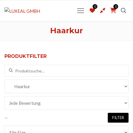
0
0
Haarkur
PRODUKTFILTER
Suchen nach:
—
FILTER