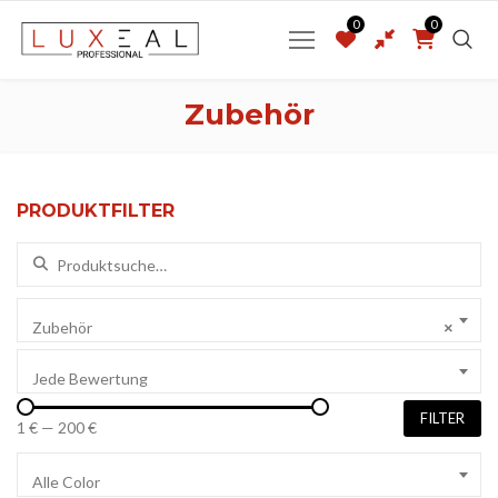
0
0
Zubehör
PRODUKTFILTER
Suchen nach:
Zubehör
×
Jede Bewertung
FILTER
1 €
—
200 €
Alle Color