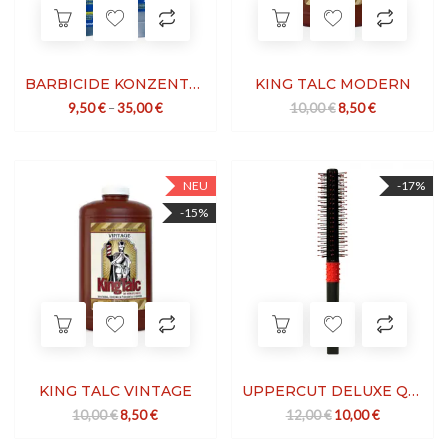
BARBICIDE KONZENTRAT
KING TALC MODERN
Ursprünglicher Prei
Aktueller Prei
9,50
€
–
35,00
€
10,00
€
8,50
€
NEU
-17%
-15%
KING TALC VINTAGE
UPPERCUT DELUXE QUIFF ROLLER
Ursprünglicher Preis war: 10,00 €
Aktueller Preis ist: 8,50 €.
Ursprünglicher Preis
Aktueller Pre
10,00
€
8,50
€
12,00
€
10,00
€