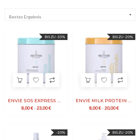
Bestes Ergebnis
BIS ZU -33%
BIS ZU -20%
ENVIE SOS EXPRESS MASK
ENVIE MILK PROTEIN MASK
8,00
€
–
23,00
€
8,00
€
–
20,00
€
-20%
BIS ZU -20%