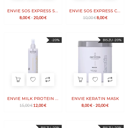
ENVIE SOS EXPRESS SHAMPOO
ENVIE SOS EXPRESS CRYSTAL CREAM
Ursprünglicher Prei
Aktueller Prei
8,00
€
–
20,00
€
10,00
€
8,00
€
-20%
BIS ZU -20%
ENVIE MILK PROTEIN 2 PHASES
ENVIE KERATIN MASK
Ursprünglicher Preis war: 15,00 €
Aktueller Preis ist: 12,00 €.
15,00
€
12,00
€
8,00
€
–
20,00
€
BIS ZU -20%
BIS ZU -20%