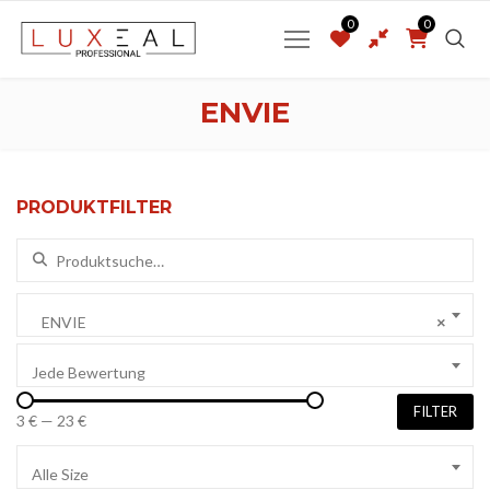
0
0
ENVIE
PRODUKTFILTER
Suchen nach:
ENVIE
×
Jede Bewertung
FILTER
3 €
—
23 €
Alle Size