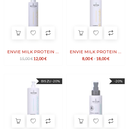
ENVIE MILK PROTEIN ALL IN ONE
ENVIE MILK PROTEIN SHAMPOO
Ursprünglicher Preis war: 15,00 €
Aktueller Preis ist: 12,00 €.
15,00
€
12,00
€
8,00
€
–
18,00
€
BIS ZU -20%
-20%