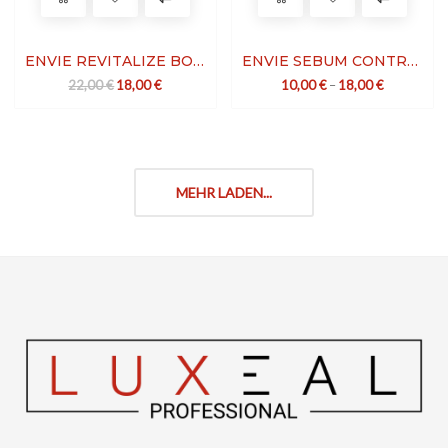
ENVIE REVITALIZE BOOSTER LOTION
ENVIE SEBUM CONTROL SHAMPOO
Ursprünglicher Preis war: 22,00 €
Aktueller Preis ist: 18,00 €.
22,00
€
18,00
€
10,00
€
–
18,00
€
MEHR LADEN...