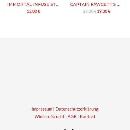
IMMORTAL INFUSE STYLING POWDER WAX WHITE
CAPTAIN FAWCETT’S EXPEDITION RESERVE HAIR POWDER
Ursprünglicher Preis
Aktueller Pre
15,00
€
28,00
€
19,00
€
Impressum
|
Datenschutzerklärung
Widerrufsrecht
|
AGB
|
Kontakt