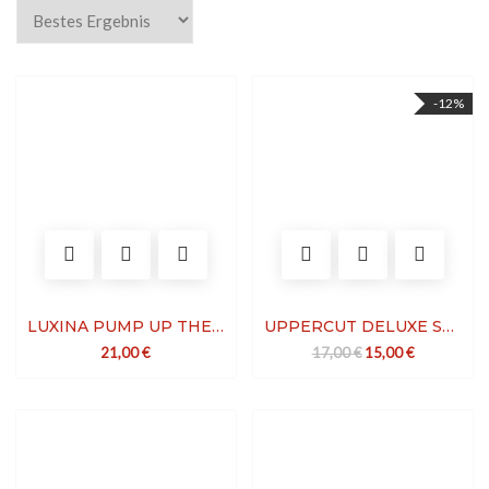
-12%
LUXINA PUMP UP THE VOLUME
UPPERCUT DELUXE STYLING POWDER
Ursprünglicher Preis
Aktueller Pre
21,00
€
17,00
€
15,00
€