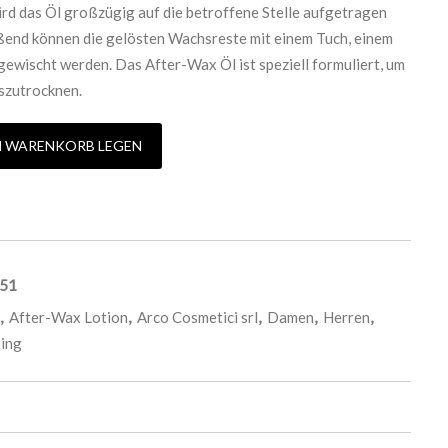
rd das Öl großzügig auf die betroffene Stelle aufgetragen
eßend können die gelösten Wachsreste mit einem Tuch, einem
ewischt werden. Das After-Wax Öl ist speziell formuliert, um
uszutrocknen.
LOE VERA Menge
N WARENKORB LEGEN
51
,
After-Wax Lotion
,
Arco Cosmetici srl
,
Damen
,
Herren
,
ing