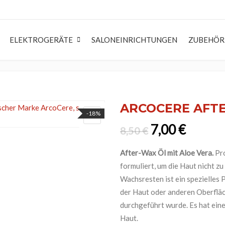
ELEKTROGERÄTE
SALONEINRICHTUNGEN
ZUBEHÖR
LING
WASCHEN UND PFLEGE
WASCHEN UND PFLEGE
RASU
rwachs & Gel
Shampoo
Shampoo
Rasier
ARCOCERE AFTE
-18%
ade
rspray
Conditioner
Conditioner
Rasier
Ursprünglich
Aktuell
7,00
€
8,50
€
aumfestiger
Haarmaske
Haarmaske
Pre S
eschutz
Haartonic
Leave-In Pflege
After
After-Wax Öl mit Aloe Vera.
Pr
formuliert, um die Haut nicht z
erwelle
Haarkur
Haarpflegeset
After
Wachsresten ist ein spezielles
ingcreme & Lotion
Gesicht
Haarkur
Rasie
der Haut oder anderen Oberflä
ion
Körper
Körper
durchgeführt wurde. Es hat eine
Haut.
Gesicht