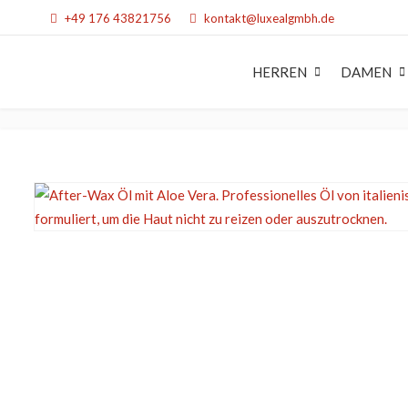
+49 176 43821756
kontakt@luxealgmbh.de
HERREN
DAMEN
STYLING
STY
Haargel
Haa
Haarwachs & Pom
Haa
Powder
Sch
Haarspray
Hitz
Schaumfestiger
Dau
Dauerwelle
Styl
Stylingcreme & Lot