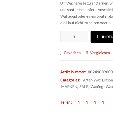
Um Wachsreste zu entfernen, wi
und sanft einmassiert. Anschli
Wattepad oder einem Spatel abg
die Haut nicht zu reizen oder a
ARCOCERE AFTER-WAX OIL A
IN DE
Favoriten
Vergleichen
Artikelnummer:
80249089800
Categories:
After-Wax Lotion
MARKEN
,
SALE
,
Waxing
,
Wax
Teilen :