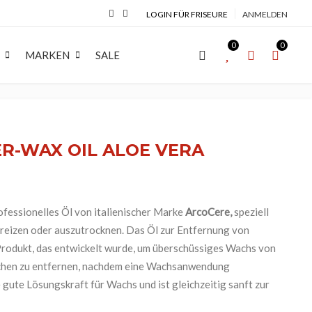
LOGIN FÜR FRISEURE
ANMELDEN
0
0
MARKEN
SALE
R
COLORATION
MARKEN
BART
MAKE-UP
MARKEN
seifen & Gel
Haarfarbe
APRAISE
Bartbürste
Augen
ENVIE
R-WAX OIL ALOE VERA
pinsel
Entwicklerflüssigkeit
Arco Cosmetici srl
Bartöl
Lippen
Eugene Perma
er Preis war: 8,50 €
er Preis ist: 7,00 €.
have
Blondiermittel
Astra Make-Up
Bartshampoo
Teint
EVIN RHOSE
 Shave Balsam
Farbzubehör
BaByliss PRO
Bartwachs & Balsam
EVOLUTION
ofessionelles Öl von italienischer Marke
ArcoCere,
speziell
u reizen oder auszutrocknen. Das Öl zur Entfernung von
Wimpern- &
 Shave Lotion
Captain Fawcett
Moustache
EXTREMO
 Produkt, das entwickelt wurde, um überschüssiges Wachs von
Augenbrauenfarbe
rklingen
collections nature
Gamma Piu Sr
chen zu entfernen, nachdem eine Wachsanwendung
Crazy Color
Gi&Gi
 gute Lösungskraft für Wachs und ist gleichzeitig sanft zur