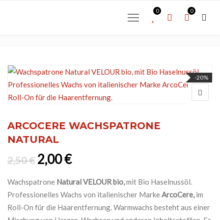
0
0
-20%
ARCOCERE WACHSPATRONE
NATURAL
Ursprünglicher Preis war: 2,50 €
Aktueller Preis ist: 2,00 €.
2,00
€
2,50
€
Wachspatrone
Natural VELOUR bio,
mit Bio Haselnussöl.
Professionelles Wachs von italienischer Marke
ArcoCere,
im
Roll-On für die Haarentfernung. Warmwachs besteht aus einer