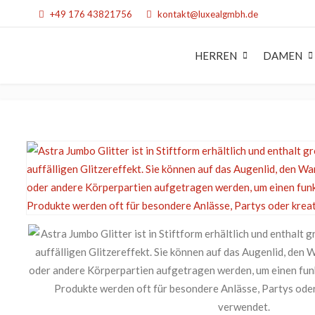
+49 176 43821756
kontakt@luxealgmbh.de
HERREN
DAMEN
STYLING
STY
Haargel
Haa
Haarwachs & Pom
Haa
Powder
Sch
Haarspray
Hitz
Schaumfestiger
Dau
Dauerwelle
Styl
Stylingcreme & Lot