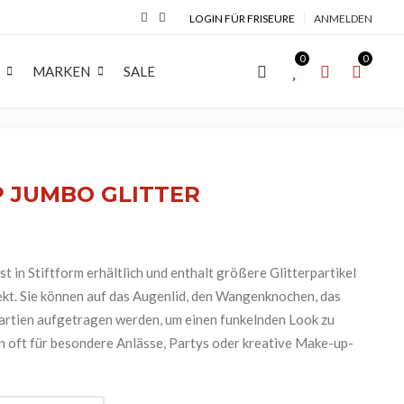
LOGIN FÜR FRISEURE
ANMELDEN
0
0
MARKEN
SALE
R
COLORATION
MARKEN
BART
MAKE-UP
MARKEN
seifen & Gel
Haarfarbe
APRAISE
Bartbürste
Augen
ENVIE
 JUMBO GLITTER
pinsel
Entwicklerflüssigkeit
Arco Cosmetici srl
Bartöl
Lippen
Eugene Perma
have
Blondiermittel
Astra Make-Up
Bartshampoo
Teint
EVIN RHOSE
 Shave Balsam
Farbzubehör
BaByliss PRO
Bartwachs & Balsam
EVOLUTION
st in Stiftform erhältlich und enthalt größere Glitterpartikel
fekt. Sie können auf das Augenlid, den Wangenknochen, das
Wimpern- &
 Shave Lotion
Captain Fawcett
Moustache
EXTREMO
artien aufgetragen werden, um einen funkelnden Look zu
Augenbrauenfarbe
rklingen
collections nature
Gamma Piu Sr
n oft für besondere Anlässe, Partys oder kreative Make-up-
Crazy Color
Gi&Gi