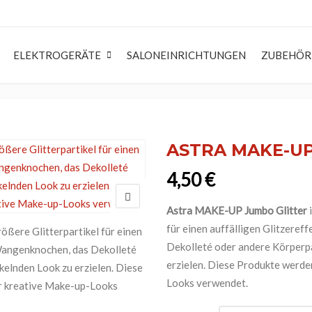
ELEKTROGERÄTE
SALONEINRICHTUNGEN
ZUBEHÖR
LING
WASCHEN UND PFLEGE
WASCHEN UND PFLEGE
RASU
rwachs & Gel
Shampoo
Shampoo
Rasier
ASTRA MAKE-UP
ade
rspray
Conditioner
Conditioner
Rasier
4,50
€
aumfestiger
Haarmaske
Haarmaske
Pre S
eschutz
Haartonic
Leave-In Pflege
After
Astra MAKE-UP Jumbo Glitter
i
für einen auffälligen Glitzeref
erwelle
Haarkur
Haarpflegeset
After
Dekolleté oder andere Körperp
ingcreme & Lotion
Gesicht
Haarkur
Rasie
erzielen. Diese Produkte werde
ion
Körper
Körper
Looks verwendet.
Gesicht