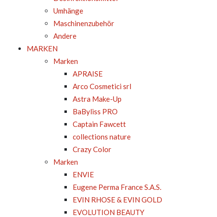
Umhänge
Maschinenzubehör
Andere
MARKEN
Marken
APRAISE
Arco Cosmetici srl
Astra Make-Up
BaByliss PRO
Captain Fawcett
collections nature
Crazy Color
Marken
ENVIE
Eugene Perma France S.A.S.
EVIN RHOSE & EVIN GOLD
EVOLUTION BEAUTY