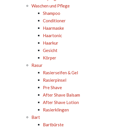
Waschen und Pflege
Shampoo
Conditioner
Haarmaske
Haartonic
Haarkur
Gesicht
Körper
Rasur
Rasierseifen & Gel
Rasierpinsel
Pre Shave
After Shave Balsam
After Shave Lotion
Rasierklingen
Bart
Bartbürste