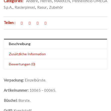
Categories:
Andere
,
Herren
,
MARKEN
,
Pennellificio OMEGA
S.p.A.
,
Rasierpinsel
,
Rasur
,
Zubehör
Teilen :
Beschreibung
Zusätzliche Information
Bewertungen (0)
Verpackung:
Einzelbürste.
Artikelnummer:
10065 – 00065.
Büschel:
Borste.
Griff:
Kunststoff.