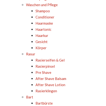
Waschen und Pflege
Shampoo
Conditioner
Haarmaske
Haartonic
Haarkur
Gesicht
Körper
Rasur
Rasierseifen & Gel
Rasierpinsel
Pre Shave
After Shave Balsam
After Shave Lotion
Rasierklingen
Bart
Bartbürste