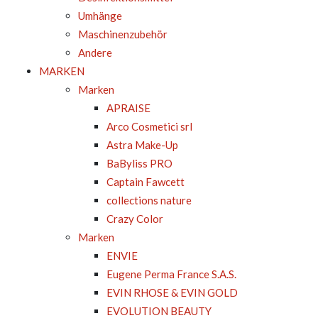
Umhänge
Maschinenzubehör
Andere
MARKEN
Marken
APRAISE
Arco Cosmetici srl
Astra Make-Up
BaByliss PRO
Captain Fawcett
collections nature
Crazy Color
Marken
ENVIE
Eugene Perma France S.A.S.
EVIN RHOSE & EVIN GOLD
EVOLUTION BEAUTY