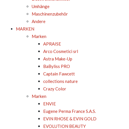
Umhänge
Maschinenzubehör
Andere
MARKEN
Marken
APRAISE
Arco Cosmetici srl
Astra Make-Up
BaByliss PRO
Captain Fawcett
collections nature
Crazy Color
Marken
ENVIE
Eugene Perma France S.A.S.
EVIN RHOSE & EVIN GOLD
EVOLUTION BEAUTY