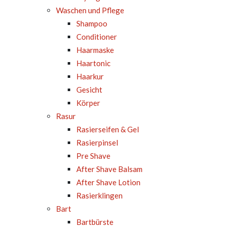
Waschen und Pflege
Shampoo
Conditioner
Haarmaske
Haartonic
Haarkur
Gesicht
Körper
Rasur
Rasierseifen & Gel
Rasierpinsel
Pre Shave
After Shave Balsam
After Shave Lotion
Rasierklingen
Bart
Bartbürste