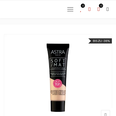
0
0
BIS ZU -38%