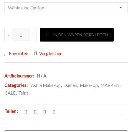
ASTRA MAKE-UP SOFT MAT FOUNDATION Menge
-
+
IN DEN WARENKORB LEGEN
Favoriten
Vergleichen
Artikelnummer:
N / A
Categories:
Astra Make-Up
,
Damen
,
Make-Up
,
MARKEN
,
SALE
,
Teint
Teilen :