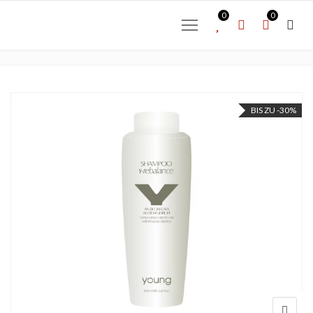
0
0
BIS ZU -30%