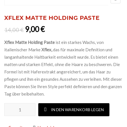
XFLEX MATTE HOLDING PASTE
Ursprünglicher Preis war: 14,0
Aktueller Preis ist: 9,00 €
9,00
€
14,00
€
Xflex Matte Holding Paste
ist ein starkes Wachs, von
italienischer Marke
Xflex,
das für maximale Definition und
langanhaltende Haltbarkeit entwickelt wurde. Es bietet einen
matten und starken Effekt, ohne die Haare zu beschweren. Die
Formel ist mit Haferextrakt angereichert, um das Haar zu
pflegen und ihm ein gesundes Aussehen zu verleihen. Mit dieser
Paste können Sie Ihren Style perfekt definieren und den ganzen
Tag über beibehalten.
XFLEX MATTE HOLDING PASTE Menge
IN DEN WARENKORB LEGEN