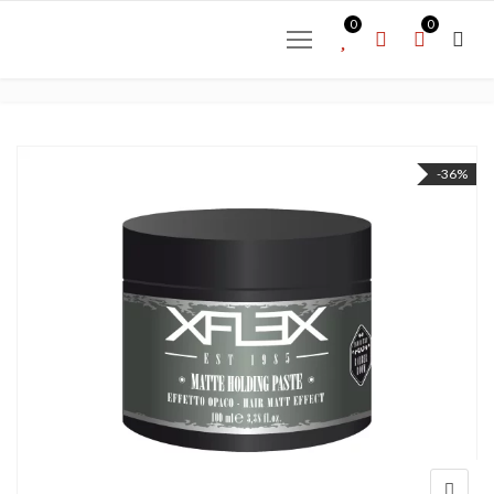
0
0
-36%