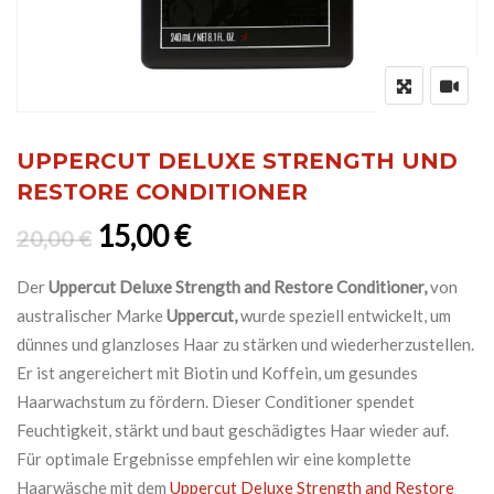
UPPERCUT DELUXE STRENGTH UND
RESTORE CONDITIONER
Ursprünglicher Preis war: 20,0
Aktueller Preis ist: 15,0
15,00
€
20,00
€
Der
Uppercut Deluxe Strength and Restore Conditioner,
von
australischer Marke
Uppercut,
wurde speziell entwickelt, um
dünnes und glanzloses Haar zu stärken und wiederherzustellen.
Er ist angereichert mit Biotin und Koffein, um gesundes
Haarwachstum zu fördern. Dieser Conditioner spendet
Feuchtigkeit, stärkt und baut geschädigtes Haar wieder auf.
Für optimale Ergebnisse empfehlen wir eine komplette
Haarwäsche mit dem
Uppercut Deluxe Strength and Restore