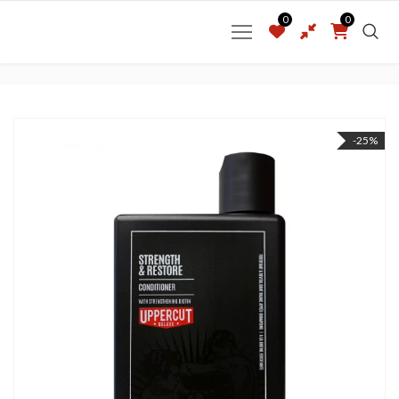
0
0
-25%