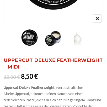
UPPERCUT DELUXE FEATHERWEIGHT
– MIDI
Ursprünglicher Preis war: 12,0
Aktueller Preis ist: 8,50 €
8,50
€
12,00
€
Uppercut Deluxe Featherweight
, von australischer
Marke
Uppercut,
bekommt seinen Namen von einer
federleichten Paste, die es in sich hat. Mit geringem Glanz und
festem Halt ist dies eines der vielseitigsten Produkte der