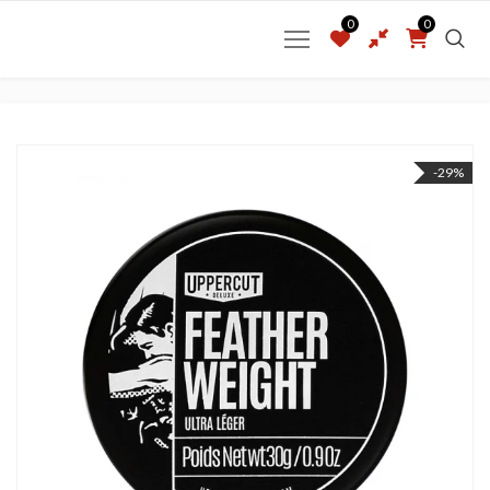
0
0
-29%