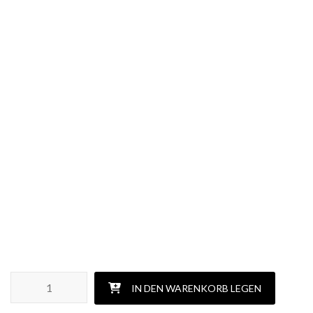
UPPERCUT DELUXE FEATHERWEIGHT - MIDI Menge
IN DEN WARENKORB LEGEN