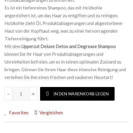
Produktablagerungen zu entfernen.
Es ist ein tiefenreines Shampoo, das mit Holzkohle
angereichert ist, um das Haar zu entgiften und zu reinigen.
Holzkohle zieht Öl, Produktablagerungen und abgestorbene
Haut von der Kopfhaut weg, was zu einer hervorragenden
Tiefenreinigung führt.
Mit dem
Uppercut Deluxe Detox and Degrease Shampoo
können Sie Ihr Haar von Produktablagerungen und
Unreinheiten befreien, um es in seinen optimalen Zustand zu
bringen. Gönnen Sie Ihrem Haar diese intensive Reinigung und
verleihen Sie ihm einen frischen und sauberen Neustart!
UPPERCUT DELUXE DETOX UND DEGREASE SHAMPOO Meng
-
+
IN DEN WARENKORB LEGEN
Favoriten
Vergleichen