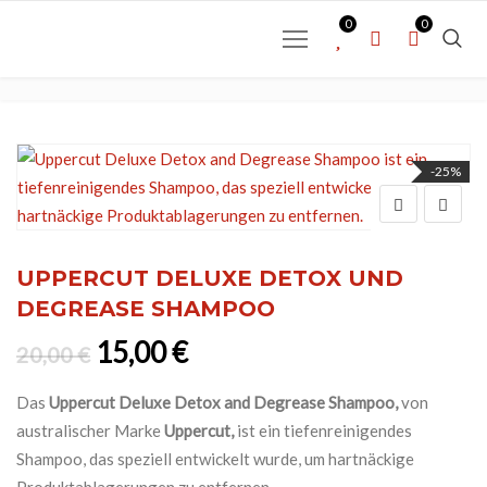
0
0
-25%
UPPERCUT DELUXE DETOX UND
DEGREASE SHAMPOO
Ursprünglicher Preis war: 20,0
Aktueller Preis ist: 15,0
15,00
€
20,00
€
Das
Uppercut Deluxe Detox and Degrease Shampoo,
von
australischer Marke
Uppercut,
ist ein tiefenreinigendes
Shampoo, das speziell entwickelt wurde, um hartnäckige