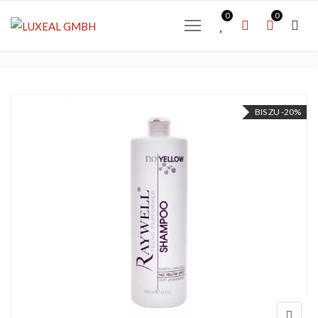
0
0
BIS ZU -20%