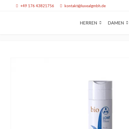
+49 176 43821756
kontakt@luxealgmbh.de
HERREN
DAMEN
STYLING
STY
Haargel
Haa
Haarwachs & Pom
Haa
Powder
Sch
Haarspray
Hitz
Schaumfestiger
Dau
Dauerwelle
Styl
Stylingcreme & Lot