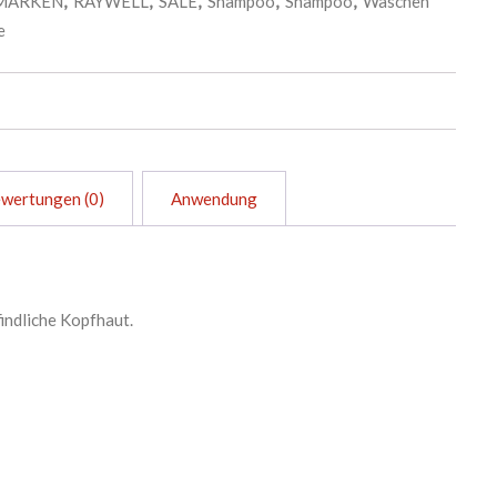
MARKEN
,
RAYWELL
,
SALE
,
Shampoo
,
Shampoo
,
Waschen
e
wertungen (0)
Anwendung
indliche Kopfhaut.