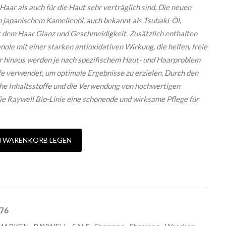
 Haar als auch für die Haut sehr verträglich sind. Die neuen
 japanischem Kamelienöl, auch bekannt als Tsubaki-Öl,
t dem Haar Glanz und Geschmeidigkeit. Zusätzlich enthalten
ole mit einer starken antioxidativen Wirkung, die helfen, freie
 hinaus werden je nach spezifischem Haut- und Haarproblem
fe verwendet, um optimale Ergebnisse zu erzielen. Durch den
che Inhaltsstoffe und die Verwendung von hochwertigen
ie Raywell Bio-Linie eine schonende und wirksame Pflege für
 OIL SHAMPOO Menge
N WARENKORB LEGEN
76