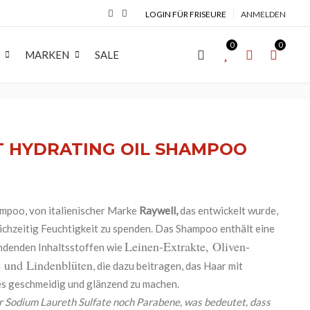
LOGIN FÜR FRISEURE
ANMELDEN
0
0
MARKEN
SALE
R
COLORATION
MARKEN
BART
MAKE-UP
MARKEN
seifen & Gel
Haarfarbe
APRAISE
Bartbürste
Augen
ENVIE
T HYDRATING OIL SHAMPOO
pinsel
Entwicklerflüssigkeit
Arco Cosmetici srl
Bartöl
Lippen
Eugene Perma
her Preis war: 12,00 €
ler Preis ist: 7,00 €.
have
Blondiermittel
Astra Make-Up
Bartshampoo
Teint
EVIN RHOSE
 Shave Balsam
Farbzubehör
BaByliss PRO
Bartwachs & Balsam
EVOLUTION
ampoo, von italienischer Marke
Raywell,
das entwickelt wurde,
ichzeitig Feuchtigkeit zu spenden. Das Shampoo enthält eine
Wimpern- &
 Shave Lotion
Captain Fawcett
Moustache
EXTREMO
Leinen-Extrakte, Oliven-
Augenbrauenfarbe
ndenden Inhaltsstoffen wie
rklingen
collections nature
Gamma Piu Sr
e und Lindenblüten
, die dazu beitragen, das Haar mit
Crazy Color
Gi&Gi
es geschmeidig und glänzend zu machen.
 Sodium Laureth Sulfate noch Parabene, was bedeutet, dass