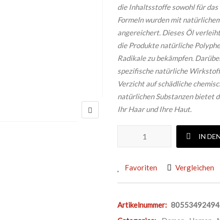
die Inhaltsstoffe sowohl für das
Formeln wurden mit natürlichem
angereichert. Dieses Öl verleih
die Produkte natürliche Polyphen
Radikale zu bekämpfen. Darüber
spezifische natürliche Wirkstof
Verzicht auf schädliche chemis
natürlichen Substanzen bietet d
Ihr Haar und Ihre Haut.
RAYWELL LOMIT HYDRATING
IN DE
Favoriten
Vergleichen
Artikelnummer:
80553492494