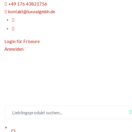
+49 176 43821756
kontakt@luxealgmbh.de
Login für Friseure
Anmelden
HERREN
DAMEN
ELEKTROGERÄTE
SALONEIN
Suchen nach:
STYLING
STYLING
WASCHEN UND
W
Haargel
Haarwachs & Gel
Shampoo
S