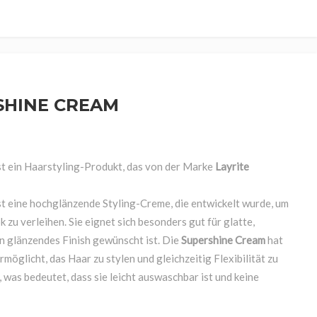
Lippen
Eugene Perma France S.A.S.
Mit Vliesstreifen
Mit Vliesstreifen
HALKRA
hampoo
Teint
EVIN RHOSE & EVIN GOLD
Ohne Vliesstreifen
Ohne Vliesstreifen
Immortal
chs & Balsam
EVOLUTION BEAUTY
KAESO BEAU
ache
EXTREMO
Keratin Struc
SHINE CREAM
Gamma Piu Srl
Kiepe & Co
Gi&Gi
King Research
st ein Haarstyling-Produkt, das von der Marke
Layrite
st eine hochglänzende Styling-Creme, die entwickelt wurde, um
zu verleihen. Sie eignet sich besonders gut für glatte,
in glänzendes Finish gewünscht ist. Die
Supershine Cream
hat
ermöglicht, das Haar zu stylen und gleichzeitig Flexibilität zu
, was bedeutet, dass sie leicht auswaschbar ist und keine