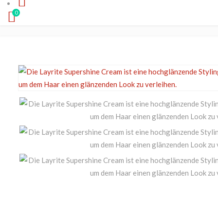
Haarwachs & Pomade
Haarspray
Conditioner
C
0
Powder
Schaumfestiger
Haarmaske
H
Haarspray
Hitzeschutz
Haartonic
L
Schaumfestiger
Dauerwelle
Haarkur
H
Dauerwelle
Stylingcreme & Lotion
Gesicht
H
Stylingcreme & Lotion
Körper
K
G