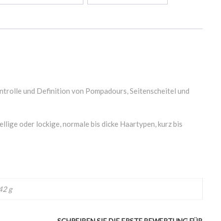
ontrolle und Definition von Pompadours, Seitenscheitel und
ellige oder lockige, normale bis dicke Haartypen, kurz bis
42 g
SCHREIBEN SIE DIE ERSTE BEWERTUNG FÜR