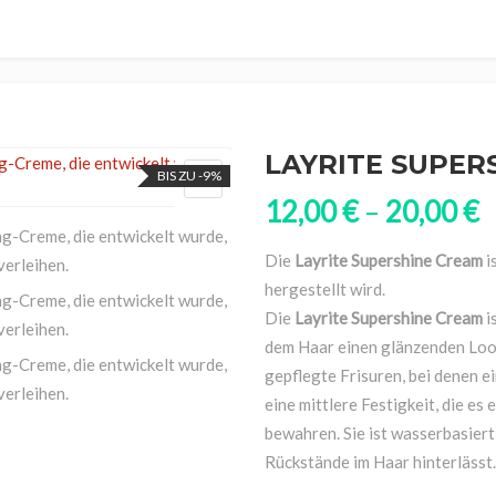
onditioner
Rasierpinsel
Entwicklerflüssigkeit
Arco Cosmetici srl
Bartöl
aarmaske
Pre Shave
Blondiermittel
Astra Make-Up
Barts
eave-In Pflege
After Shave Balsam
Farbzubehör
BaByliss PRO
Bartwa
Wimpern- &
aarpflegeset
After Shave Lotion
Captain Fawcett
Moust
Augenbrauenfarbe
LAYRITE SUPER
aarkur
Rasierklingen
collections nature
BIS ZU -9%
örper
Crazy Color
12,00
€
–
20,00
€
esicht
Die
Layrite Supershine Cream
i
hergestellt wird.
Die
Layrite Supershine Cream
i
dem Haar einen glänzenden Look 
gepflegte Frisuren, bei denen e
eine mittlere Festigkeit, die es 
bewahren. Sie ist wasserbasiert
Rückstände im Haar hinterlässt.