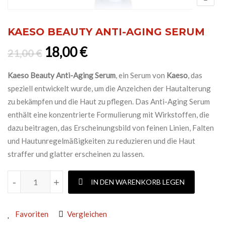
KAESO BEAUTY ANTI-AGING SERUM
Ursprünglicher Preis war: 21,0
Aktueller Preis ist: 18,0
18,00
€
21,00
€
Kaeso Beauty Anti-Aging Serum
, ein Serum von
Kaeso
, das
speziell entwickelt wurde, um die Anzeichen der Hautalterung
zu bekämpfen und die Haut zu pflegen. Das Anti-Aging Serum
enthält eine konzentrierte Formulierung mit Wirkstoffen, die
dazu beitragen, das Erscheinungsbild von feinen Linien, Falten
und Hautunregelmäßigkeiten zu reduzieren und die Haut
straffer und glatter erscheinen zu lassen.
KAESO BEAUTY ANTI-AGING SERUM Menge
-
+
IN DEN WARENKORB LEGEN
Favoriten
Vergleichen