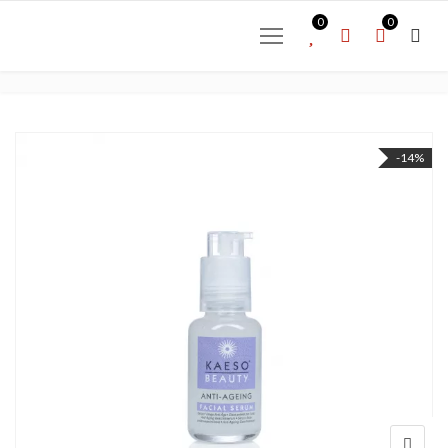
0
0
-14%