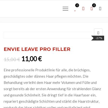
0
0
-27%
ENVIE LEAVE PRO FILLER
Ursprünglicher Preis war: 15,0
Aktueller Preis ist: 11,0
11,00
€
15,00
€
Eine professionelle Produktlinie für alle, die brüchiges,
geschädigtes oder dünnes Haar pflegen möchten. Die
Behandlung verleiht dem Haar mehr Volumen und Fülle und
sorgt bereits ab der ersten Anwendung für strahlenden Glanz
und gesunde Schönheit. Sie dringt tief in die Haarfaser ein,
repariert geschädigte Schichten und stärkt die Haarstruktur,
wodurch das Haar sichtbar voller und revitalisiert wird.