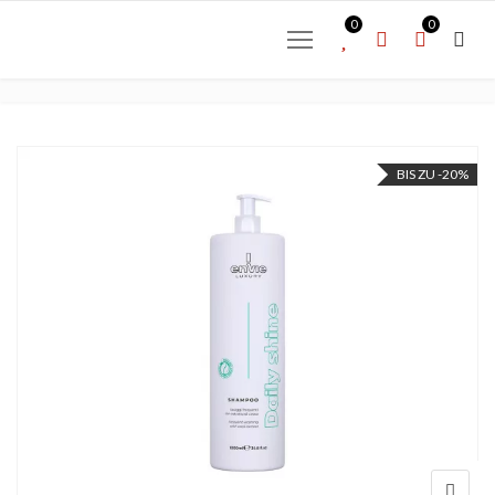
0
0
BIS ZU -20%