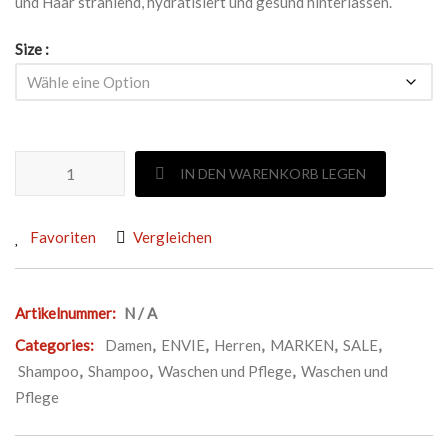
und Haar strahlend, hydratisiert und gesund hinterlassen.
Size
ENVIE DAILY SHINE SHAMPOO Menge
IN DEN WARENKORB LEGEN
Favoriten
Vergleichen
Artikelnummer:
N / A
Categories:
Damen
,
ENVIE
,
Herren
,
MARKEN
,
SALE
,
Shampoo
,
Shampoo
,
Waschen und Pflege
,
Waschen und
Pflege