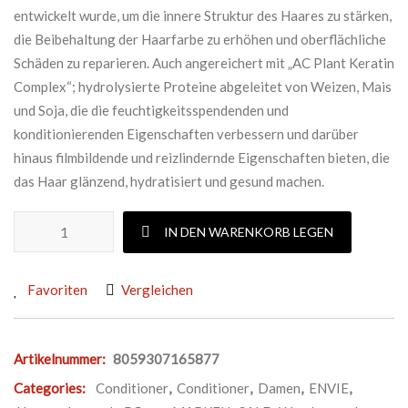
entwickelt wurde, um die innere Struktur des Haares zu stärken,
die Beibehaltung der Haarfarbe zu erhöhen und oberflächliche
Schäden zu reparieren. Auch angereichert mit „AC Plant Keratin
Complex“; hydrolysierte Proteine ​​abgeleitet von Weizen, Mais
und Soja, die die feuchtigkeitsspendenden und
konditionierenden Eigenschaften verbessern und darüber
hinaus filmbildende und reizlindernde Eigenschaften bieten, die
das Haar glänzend, hydratisiert und gesund machen.
ENVIE DAILY SHINE CONDITIONER NO RINSE Menge
IN DEN WARENKORB LEGEN
Favoriten
Vergleichen
Artikelnummer:
8059307165877
Categories:
Conditioner
,
Conditioner
,
Damen
,
ENVIE
,