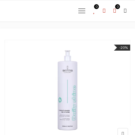
0
0
-20%