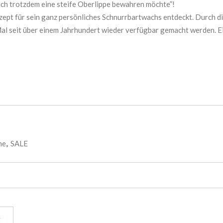
ich trotzdem eine steife Oberlippe bewahren möchte”!
Haarkur
Rasierklingen
collections nature
zept für sein ganz persönliches Schnurrbartwachs entdeckt. Durch 
Körper
Crazy Color
al seit über einem Jahrhundert wieder verfügbar gemacht werden. E
Gesicht
MARKEN
Pennellificio OMEGA S.p.A.
RAYWELL
UPPERCUT Deluxe Co. Inc.
WAHL
he
,
SALE
XFLEX
YOUNG
g