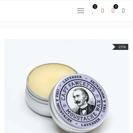
0
0
-25%