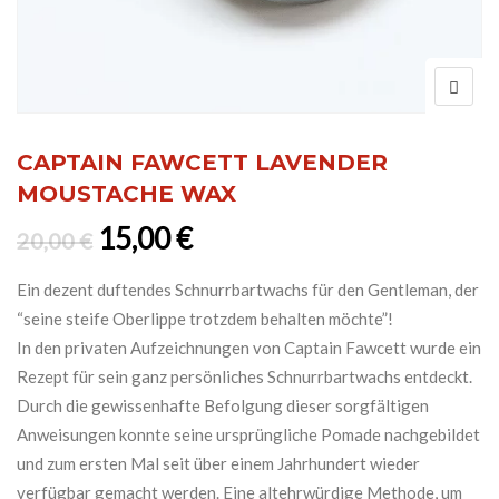
CAPTAIN FAWCETT LAVENDER
MOUSTACHE WAX
Ursprünglicher Preis war: 20,0
Aktueller Preis ist: 15,0
15,00
€
20,00
€
Ein dezent duftendes Schnurrbartwachs für den Gentleman, der
“seine steife Oberlippe trotzdem behalten möchte”!
In den privaten Aufzeichnungen von Captain Fawcett wurde ein
Rezept für sein ganz persönliches Schnurrbartwachs entdeckt.
Durch die gewissenhafte Befolgung dieser sorgfältigen
Anweisungen konnte seine ursprüngliche Pomade nachgebildet
und zum ersten Mal seit über einem Jahrhundert wieder
verfügbar gemacht werden. Eine altehrwürdige Methode, um