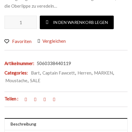
die Oberlippe zu veredeln…
CAPTAIN FAWCETT LAVENDER MOUSTACHE WAX Menge
IN DEN WARENKORB LEGEN
Vergleichen
Favoriten
Artikelnummer:
5060338440119
Categories:
Bart
,
Captain Fawcett
,
Herren
,
MARKEN
,
Moustache
,
SALE
Teilen :
Beschreibung