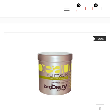
0
0
-20%