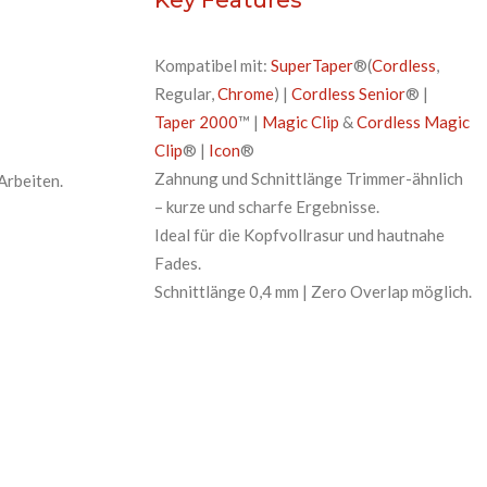
Kompatibel mit:
SuperTaper
®(
Cordless
,
Regular,
Chrome
) |
Cordless Senior
® |
Taper 2000
™ |
Magic Clip
&
Cordless Magic
Clip
® |
Icon
®
Zahnung und Schnittlänge Trimmer-ähnlich
Arbeiten.
– kurze und scharfe Ergebnisse.
Ideal für die Kopfvollrasur und hautnahe
Fades.
Schnittlänge 0,4 mm | Zero Overlap möglich.