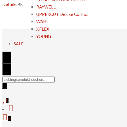
war:
ist:
Detailer
®.
RAYWELL
40,00 €
38,00 €.
UPPERCUT Deluxe Co. Inc.
WAHL
XFLEX
YOUNG
SALE
Suchen
nach:
0
0