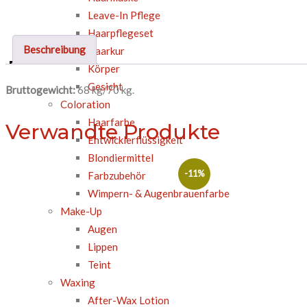
Leave-In Pflege
Haarpflegeset
Beschreibung
Haarkur
Körper
Gesicht
Bruttogewicht:
68 kg/70 kg.
Coloration
Haarfarbe
Verwandte Produkte
Entwicklerflüssigkeit
Blondiermittel
-11%
Farbzubehör
Wimpern- & Augenbrauenfarbe
Make-Up
Augen
Lippen
Teint
Waxing
After-Wax Lotion