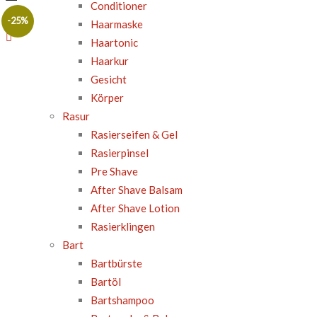
Conditioner
-25%
Haarmaske
Haartonic
Haarkur
Gesicht
Körper
Rasur
Rasierseifen & Gel
Rasierpinsel
Pre Shave
After Shave Balsam
After Shave Lotion
Rasierklingen
Bart
Bartbürste
Bartöl
Bartshampoo