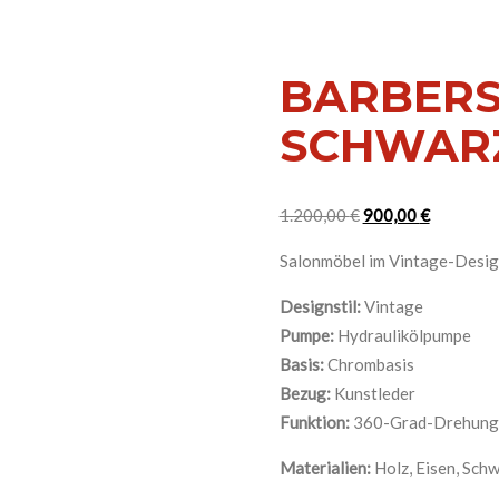
BARBER
SCHWAR
Ursprünglicher
Aktueller
1.200,00
€
900,00
€
Preis
Preis
Salonmöbel im Vintage-Design
war:
ist:
1.200,00 €
900,00 €.
Designstil:
Vintage
Pumpe:
Hydraulikölpumpe
Basis:
Chrombasis
Bezug:
Kunstleder
Funktion:
360-Grad-Drehung
Materialien:
Holz, Eisen, Sch