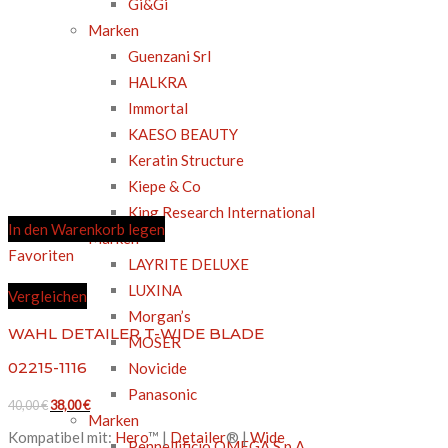
Gi&Gi
Marken
Guenzani Srl
HALKRA
Immortal
KAESO BEAUTY
Keratin Structure
Kiepe & Co
King Research International
In den Warenkorb legen
Marken
Favoriten
LAYRITE DELUXE
LUXINA
Vergleichen
Morgan’s
WAHL DETAILER T-WIDE BLADE
MOSER
02215-1116
Novicide
Panasonic
Ursprünglicher
Aktueller
40,00
€
38,00
€
Marken
Preis
Preis
Kompatibel mit:
Hero
™ |
Detailer
® |
Wide
Pennellificio OMEGA S.p.A.