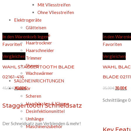
Mit Vliesstreifen
Ohne Vliesstreifen
Elektrogeräte
Glätteisen
Lockenstäbe
In den Warenkorb legen
In den Warenk
Haartrockner
Favoriten
Favoriten
Haarschneider
Vergleichen
Vergleichen
Trimmer
Shaver
WAHL STAGGERTOOTH BLADE
WAHL BLAC
Wachswärmer
02161-416
BLADE 02111
SALONEINRICHTUNGEN
Ursprünglicher
Aktueller
Ursprüngl
Ak
45,00
€
40,00
€
35,00
€
30,00
€
Zubehör
Preis
Preis
Preis
Pr
Scheren
Schnittlänge 0
war:
ist:
war:
ist
Haarbürsten & Kämme
Staggertooth Schneidsatz
45,00 €
40,00 €.
35,00 €
30
Desinfektionsmittel
Umhänge
Der Schneidsatz zum Verblenden & mehr!
Maschinenzubehör
Key Feat