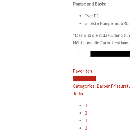
Pumpe und Basis:
Typ: E1
Größte Pumpe mit 680 
*Das Bild dient dazu, den Stuh
Nähte und die Farbe bestimmte
BARBERSTUHL
In den Warenkorb leg
SCHWARZ/GOLD
Menge
Favoriten
Vergleichen
Categories:
Barber Friseurst
Teilen :