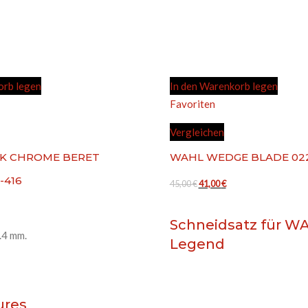
orb legen
In den Warenkorb legen
Favoriten
Vergleichen
K CHROME BERET
WAHL WEDGE BLADE 022
-416
Ursprünglicher
Aktueller
45,00
€
41,00
€
Preis
Preis
icher
tueller
war:
ist:
Schneidsatz für
WA
eis
.4 mm.
45,00 €
41,00 €.
Legend
:
,00 €.
ures