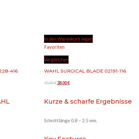
In den Warenkorb legen
Favoriten
Vergleichen
28-416
WAHL SURGICAL BLADE 02191-116
Ursprünglicher
Aktueller
40,00
€
38,00
€
Preis
Preis
war:
ist:
HL
Kurze & scharfe Ergebnisse
40,00 €
38,00 €.
Schnittlänge 0.8 – 2.5 mm.
Key Features