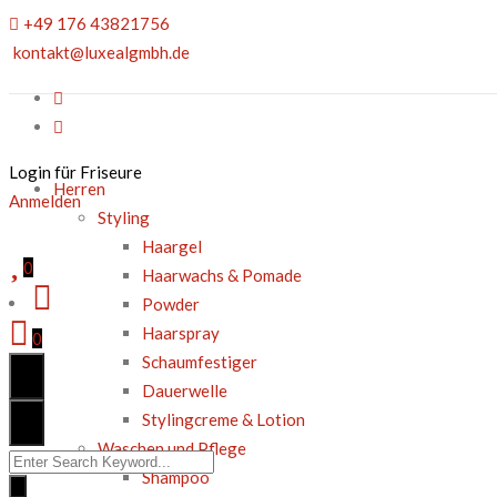
+49 176 43821756
kontakt@luxealgmbh.de
Login für Friseure
Herren
Anmelden
Styling
Haargel
0
Haarwachs & Pomade
Powder
Haarspray
0
Schaumfestiger
Dauerwelle
Stylingcreme & Lotion
Waschen und Pflege
Suchen
Shampoo
nach: