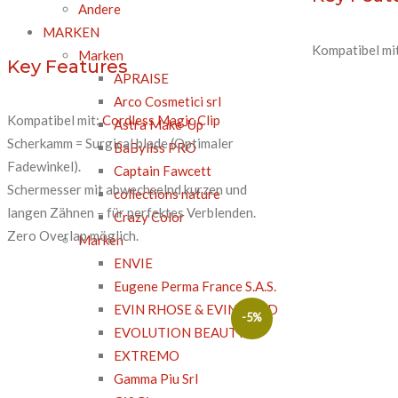
Andere
MARKEN
Kompatibel mi
Marken
Key Features
APRAISE
Arco Cosmetici srl
Kompatibel mit:
Cordless Magic Clip
Astra Make-Up
Scherkamm = Surgical blade (Optimaler
BaByliss PRO
Fadewinkel).
Captain Fawcett
Schermesser mit abwechselnd kurzen und
collections nature
langen Zähnen – für perfektes Verblenden.
Crazy Color
Zero Overlap möglich.
Marken
ENVIE
Eugene Perma France S.A.S.
EVIN RHOSE & EVIN GOLD
-5%
EVOLUTION BEAUTY
EXTREMO
Gamma Piu Srl