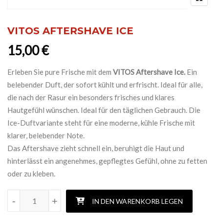
VITOS AFTERSHAVE ICE
15,00
€
Erleben Sie pure Frische mit dem
VITOS Aftershave Ice.
Ein
belebender Duft, der sofort kühlt und erfrischt. Ideal für alle,
die nach der Rasur ein besonders frisches und klares
Hautgefühl wünschen. Ideal für den täglichen Gebrauch. Die
Ice-Duftvariante steht für eine moderne, kühle Frische mit
klarer, belebender Note.
Das Aftershave zieht schnell ein, beruhigt die Haut und
hinterlässt ein angenehmes, gepflegtes Gefühl, ohne zu fetten
oder zu kleben.
VITOS AFTERSHAVE ICE Menge
-
-
+
+
IN DEN WARENKORB LEGEN