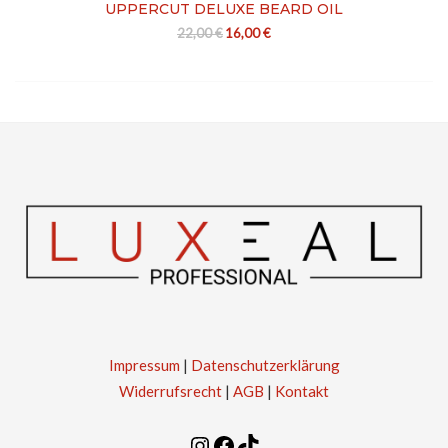
UPPERCUT DELUXE BEARD OIL
Ursprünglicher Preis war: 22,00 €
Aktueller Preis ist: 16,00 €.
22,00
€
16,00
€
Impressum
|
Datenschutzerklärung
Widerrufsrecht
|
AGB
|
Kontakt
Instagram
Facebook
TikTok