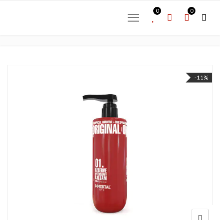
0
0
-11%