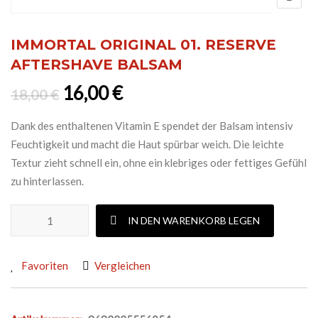
IMMORTAL ORIGINAL 01. RESERVE
AFTERSHAVE BALSAM
Ursprünglicher Preis war: 18,0
Aktueller Preis ist: 16,0
16,00
€
18,00
€
Dank des enthaltenen Vitamin E spendet der Balsam intensiv
Feuchtigkeit und macht die Haut spürbar weich. Die leichte
Textur zieht schnell ein, ohne ein klebriges oder fettiges Gefühl
zu hinterlassen.
IMMORTAL ORIGINAL 01. RESERVE AFTERSHAVE BALSAM Me
IN DEN WARENKORB LEGEN
Favoriten
Vergleichen