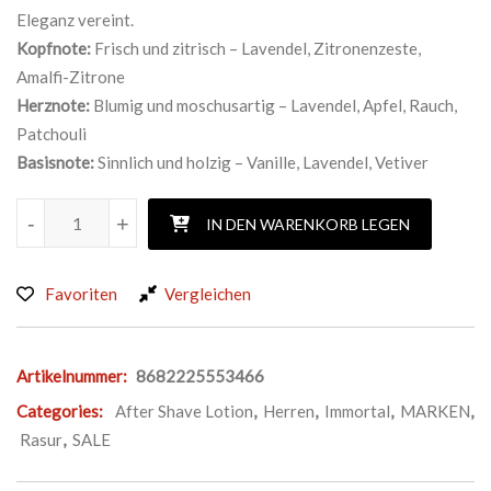
Eleganz vereint.
Kopfnote:
Frisch und zitrisch – Lavendel, Zitronenzeste,
Amalfi-Zitrone
Herznote:
Blumig und moschusartig – Lavendel, Apfel, Rauch,
Patchouli
Basisnote:
Sinnlich und holzig – Vanille, Lavendel, Vetiver
IMMORTAL 02. RESERVE EAU DE COLOGNE Menge
-
-
+
+
IN DEN WARENKORB LEGEN
Favoriten
Vergleichen
Artikelnummer:
8682225553466
Categories:
After Shave Lotion
,
Herren
,
Immortal
,
MARKEN
,
Rasur
,
SALE