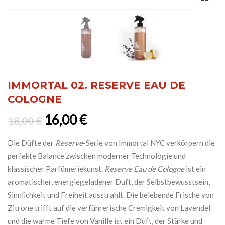
IMMORTAL 02. RESERVE EAU DE
COLOGNE
Ursprünglicher Preis war: 18,0
Aktueller Preis ist: 16,0
16,00
€
18,00
€
Die Düfte der
Reserve
-Serie von Immortal NYC verkörpern die
perfekte Balance zwischen moderner Technologie und
klassischer Parfümeriekunst.
Reserve Eau de Cologne
ist ein
aromatischer, energiegeladener Duft, der Selbstbewusstsein,
Sinnlichkeit und Freiheit ausstrahlt. Die belebende Frische von
Zitrone trifft auf die verführerische Cremigkeit von Lavendel
und die warme Tiefe von Vanille ist ein Duft, der Stärke und