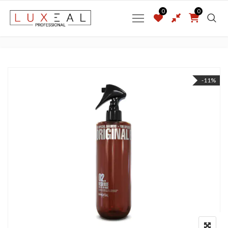
0
0
-11%