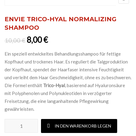
ENVIE TRICO-HYAL NORMALIZING
SHAMPOO
Ursprünglicher Preis war: 10,0
Aktueller Preis ist: 8,00 €
8,00
€
10,00
€
Ein speziell entwickeltes Behandlungsshampoo für fettige
Kopfhaut und trockenes Haar. Es reguliert die Talgproduktion
der Kopfhaut, spendet der Haarfaser intensive Feuchtigkeit
und verleiht dem Haar Geschmeidigkeit, ohne es zu beschweren.
Die Formel enthält
Trico-Hyal
, basierend auf Hyaluronsäure
mit Polyphenolen und Polynukleotiden in verzögerter
Freisetzung, die eine langanhaltende Pflegewirkung
gewährleisten.
ENVIE TRICO-HYAL NORMALIZING SHAMPOO Menge
IN DEN WARENKORB LEGEN