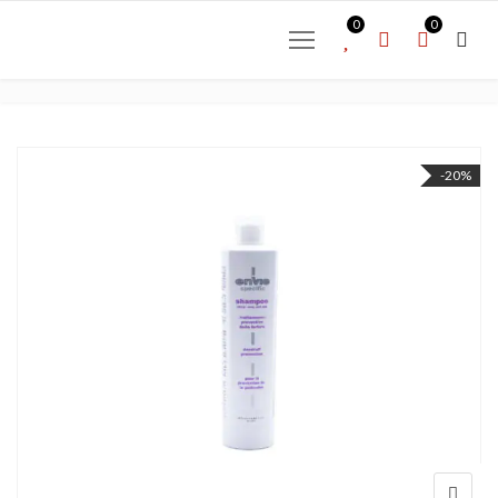
0
0
-20%